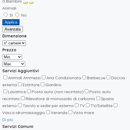
0
Bambini
Animali
Si
No
Applica
Avanzata
Dimensione
Prezzo
Servizi Aggiuntivi
Animali Ammessi
Aria Condizionata
Barbecue
Doccia
esterna
Estintore
Giardino
Lavatrice
Posto auto (non recintato)
Posto auto
recintato
Rilevatore di monossido di carbonio
Spazio
esterno
Tavolo e sedie per esterno
TV
TV/Satellite
Vasca idromassaggio
Veranda
Vista mare
Di più
Servizi Comuni