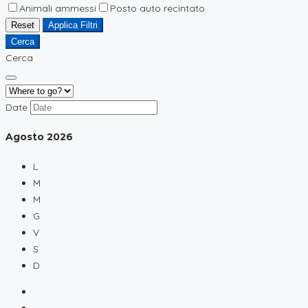
Animali ammessi
Posto auto recintato
Reset
Applica Filtri
Cerca
Cerca
Date
Agosto
2026
L
M
M
G
V
S
D