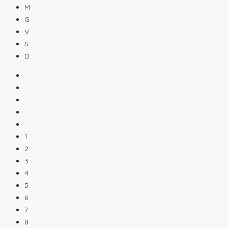
M
G
V
S
D
1
2
3
4
5
6
7
8