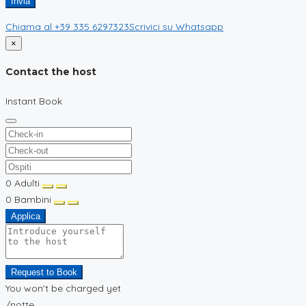
Chiama al
+39 335 6297323
Scrivici su
Whatsapp
×
Contact the host
Instant Book
0
Adulti
0
Bambini
Applica
Request to Book
You won't be charged yet
/notte