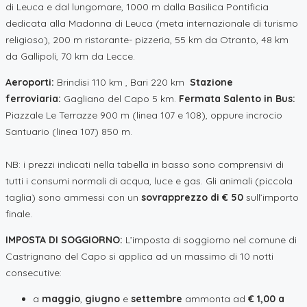
di Leuca e dal lungomare, 1000 m dalla Basilica Pontificia
dedicata alla Madonna di Leuca (meta internazionale di turismo
religioso), 200 m ristorante- pizzeria, 55 km da Otranto, 48 km
da Gallipoli, 70 km da Lecce.
Aeroporti:
Brindisi 110 km , Bari 220 km
Stazione
ferroviaria:
Gagliano del Capo 5 km.
Fermata Salento in Bus:
Piazzale Le Terrazze 900 m (linea 107 e 108), oppure incrocio
Santuario (linea 107) 850 m.
NB: i prezzi indicati nella tabella in basso sono comprensivi di
tutti i consumi normali di acqua, luce e gas. Gli animali (piccola
taglia) sono ammessi con un
sovrapprezzo di € 50
sull’importo
finale.
IMPOSTA DI SOGGIORNO:
L’imposta di soggiorno nel comune di
Castrignano del Capo si applica ad un massimo di 10 notti
consecutive:
a
maggio
,
giugno
e
settembre
ammonta ad
€ 1,00 a