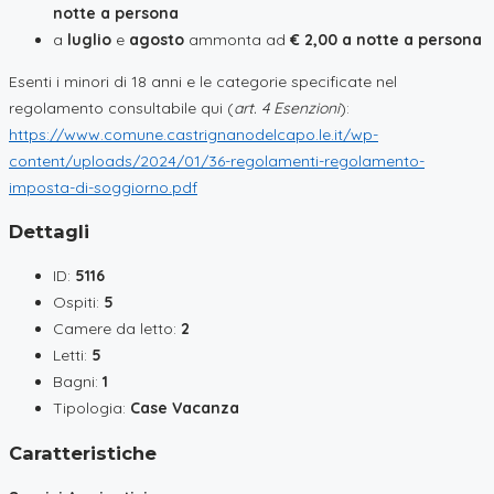
notte a persona
a
luglio
e
agosto
ammonta ad
€ 2,00 a notte a persona
Esenti i minori di 18 anni e le categorie specificate nel
regolamento consultabile qui (
art. 4 Esenzioni
):
https://www.comune.castrignanodelcapo.le.it/wp-
content/uploads/2024/01/36-regolamenti-regolamento-
imposta-di-soggiorno.pdf
Dettagli
ID:
5116
Ospiti:
5
Camere da letto:
2
Letti:
5
Bagni:
1
Tipologia:
Case Vacanza
Caratteristiche