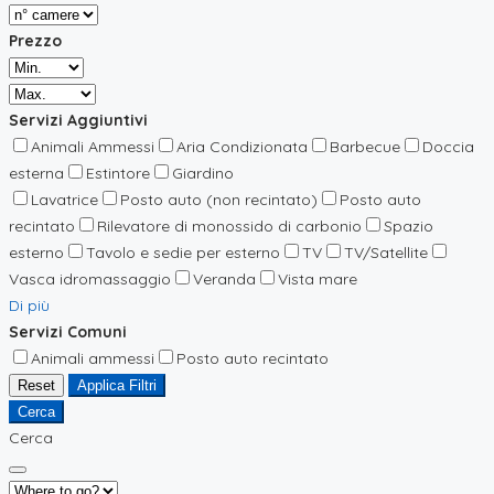
Prezzo
Servizi Aggiuntivi
Animali Ammessi
Aria Condizionata
Barbecue
Doccia
esterna
Estintore
Giardino
Lavatrice
Posto auto (non recintato)
Posto auto
recintato
Rilevatore di monossido di carbonio
Spazio
esterno
Tavolo e sedie per esterno
TV
TV/Satellite
Vasca idromassaggio
Veranda
Vista mare
Di più
Servizi Comuni
Animali ammessi
Posto auto recintato
Reset
Applica Filtri
Cerca
Cerca